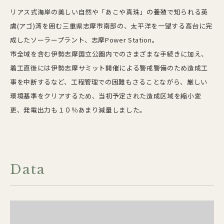
リアス式海岸の美しい自然や「あこや真珠」の養殖で知られる英
虞(アゴ)湾を囲む三重県志摩市南部の、太平洋を一望する高台に完
成したソーラープラント、志摩Power Station。
市全域を含む伊勢志摩国立公園内でのさまざまな手続きに加え、
着工直後には伊勢志摩サミット開催による警戒警備のため造成工
事を中断するなど、工程管理での困難もさることながら、厳しい
環境基準をクリアするため、当初予定された造成区域を縮小変
更、発電出力も１０％あまり減量しました。
Data